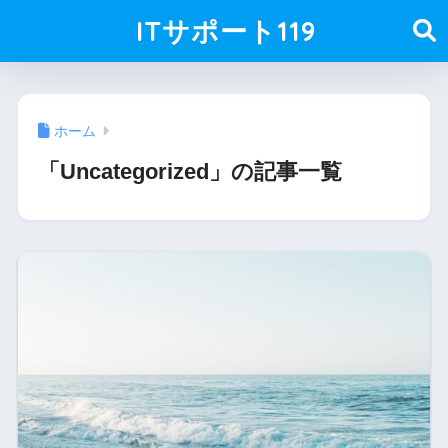
ITサポート119
ホーム
「Uncategorized」の記事一覧